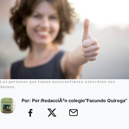
Las personas que tienen autoconfianza concretan sus
deseos.
Por: Por:RedacciÃ²n colegio"Facundo Quiroga"