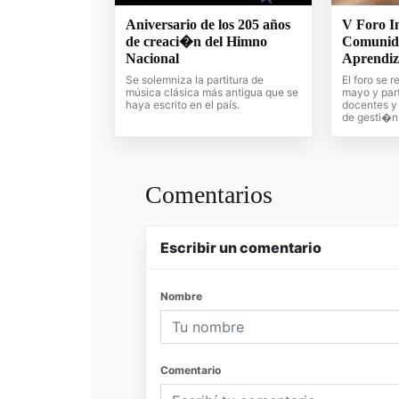
Aniversario de los 205 años
V Foro In
de creaci�n del Himno
Comunid
Nacional
Aprendiz
Se solemniza la partitura de
El foro se 
música clásica más antigua que se
mayo y part
haya escrito en el país.
docentes y 
de gesti�n
Comentarios
Escribir un comentario
Nombre
Comentario