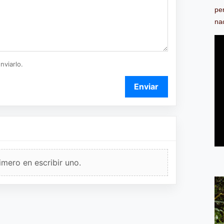
pe
na
nviarlo.
Enviar
imero en escribir uno.