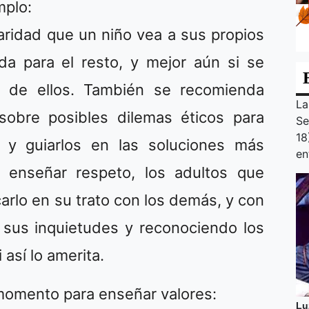
mplo:
aridad que un niño vea a sus propios
da para el resto, y mejor aún si se
r de ellos. También se recomienda
La
obre posibles dilemas éticos para
Se
18
 y guiarlos en las soluciones más
en
a enseñar respeto, los adultos que
arlo en su trato con los demás, y con
sus inquietudes y reconociendo los
así lo amerita.
momento para enseñar valores:
Lu