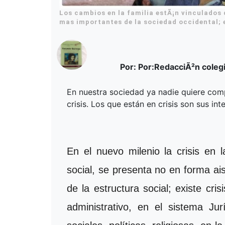
Los cambios en la familia estÃ¡n vinculados
mas importantes de la sociedad occidental; e
Por: Por:RedacciÃ²n coleg
En nuestra sociedad ya nadie quiere comp
crisis. Los que están en crisis son sus int
En el nuevo milenio la crisis en l
social, se presenta no en forma a
de la estructura social; existe cri
administrativo, en el sistema Jurí