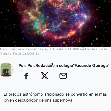
La supernova Cassiopea A, situada a 11.000 aÃ±os luz de la
Tierra.Foto:CrÃ©dito
Por: Por:RedacciÃ²n colegio"Facundo Quiroga"
El precoz astrónomo aficionado se convirtió en el más
joven descubridor de una supernova.