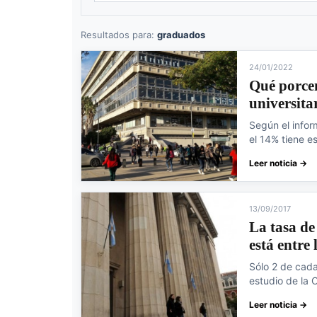
Resultados para:
graduados
24/01/2022
Qué porcen
universita
Según el infor
el 14% tiene e
Leer noticia →
13/09/2017
La tasa de
está entre
Sólo 2 de cada
estudio de la
Leer noticia →