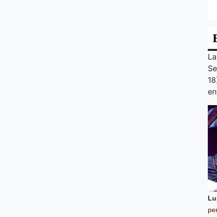
La
Se
18
en
Lu
pe